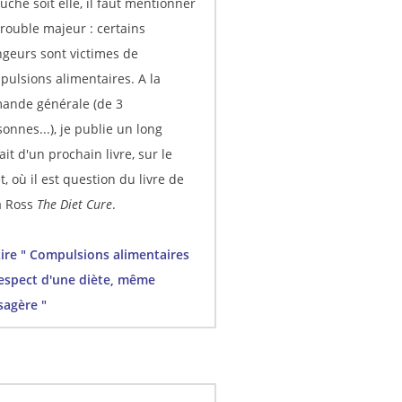
uche soit elle, il faut mentionner
rouble majeur : certains
geurs sont victimes de
pulsions alimentaires. A la
ande générale (de 3
onnes...), je publie un long
ait d'un prochain livre, sur le
t, où il est question du livre de
ia Ross
The Diet Cure
.
re " Compulsions alimentaires
respect d'une diète, même
sagère "