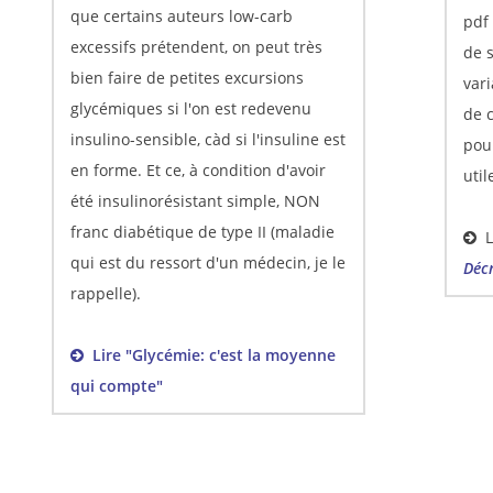
que certains auteurs low-carb
pdf 
excessifs prétendent, on peut très
de s
bien faire de petites excursions
vari
glycémiques si l'on est redevenu
de 
insulino-sensible, càd si l'insuline est
pour
en forme. Et ce, à condition d'avoir
util
été insulinorésistant simple, NON
franc diabétique de type II (maladie
Li
qui est du ressort d'un médecin, je le
Décr
rappelle).
Lire "Glycémie: c'est la moyenne
qui compte"