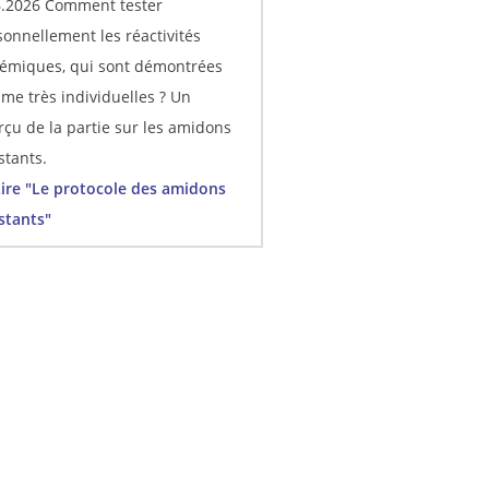
6.2026 Comment tester
sonnellement les réactivités
cémiques, qui sont démontrées
me très individuelles ? Un
rçu de la partie sur les amidons
stants.
re "Le protocole des amidons
stants"