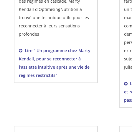
des régimes en cascade, Marty
faro
Kendall d'OptimisingNutrition a
un t
trouvé une technique utile pour les
man
reconnecter à leurs sensations
com
profondes
dem
pers
Lire " Un programme chez Marty
extr
Kendall, pour se reconnecter à
suje
l’assiette intuitive après une vie de
Jul
régimes restrictifs"
Li
et 
pas