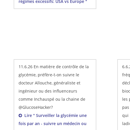
régimes excessifs: USA vs Europe "
11.6.26 En matière de contrôle de la
6.6
glycémie, préfère-t-on suivre le
fré
docteur Allouche, généraliste et
déc
ingénieur ou des influenceurs
bio
comme Inchauspé ou la chaine de
les 
@GlucoseHacker?
pas 
Lire " Surveiller la glycémie une
qui
fois par an - suivre un médecin ou
ladi