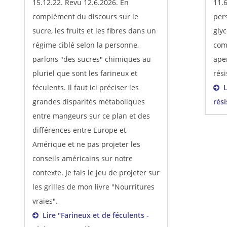
15.12.22. Revu 12.6.2026. En
11.
complément du discours sur le
per
sucre, les fruits et les fibres dans un
gly
régime ciblé selon la personne,
com
parlons "des sucres" chimiques au
ape
pluriel que sont les farineux et
rési
féculents. Il faut ici préciser les
Li
grandes disparités métaboliques
rési
entre mangeurs sur ce plan et des
différences entre Europe et
Amérique et ne pas projeter les
conseils américains sur notre
contexte. Je fais le jeu de projeter sur
les grilles de mon livre "Nourritures
vraies".
Lire "Farineux et de féculents -