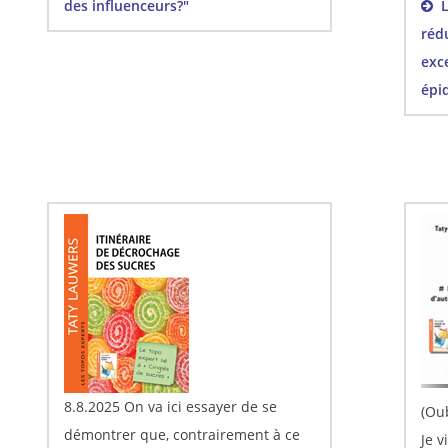
des influenceurs?"
Li
réd
exce
épi
8.8.2025 On va ici essayer de se
(Oub
démontrer que, contrairement à ce
Je v