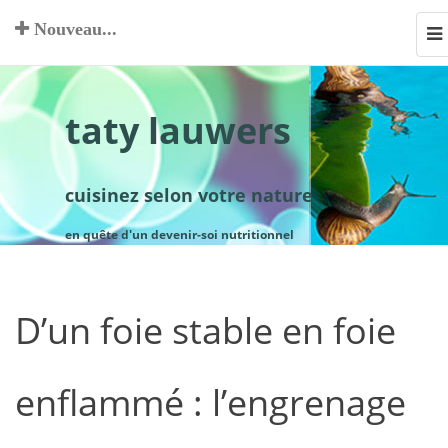
Nouveau...
To
na
taty lauwers
cuisinez selon votre nature
en quête d'un devenir-soi nutritionnel
D’un foie stable en foie
enflammé : l’engrenage