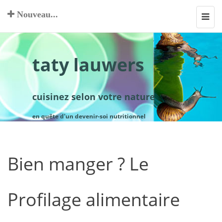
Nouveau...
Toggl
navig
taty lauwers
cuisinez selon votre nature
en quête d'un devenir-soi nutritionnel
Bien manger ? Le
Profilage alimentaire