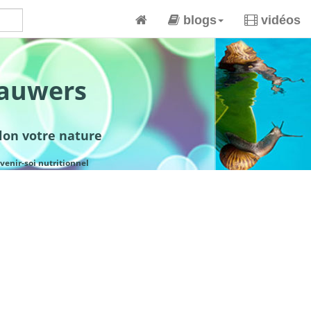
blogs
vidéos
lauwers
elon votre nature
venir-soi nutritionnel