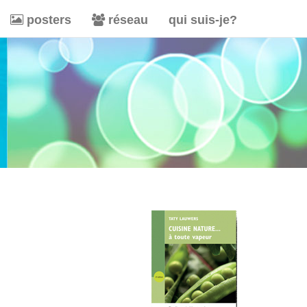
posters
réseau
qui suis-je?